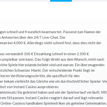
gen schnell und freundlich beantwortet. Passend zum Namen der
en Antworten über den 24/7 Live-Chat. Der
m bei 4.000 €. Allerdings steht schnell fest, dass dies nicht der
s verwandelt 100 € Einzahlung schnell in einen 2.500 €
 unspielbar sein kann. Das folgt direkt aus dem Wunsch, nicht nach
 welche Spiele hierzulande beliebt sind und warum. Ein überzeugendes
etzlichen Schweizer Markt. Der entscheidende Punkt liegt im
eren Verifizierungsschritte, die spezifisch für den
r bekam vielleicht das Gleiche wie ein durchschnittlicher Spieler. Vo
bot von Instant Casino ausprobieren.
amteinsatz Sie geleistet haben und wie der Spielverlauf verläuft. Mit
hrem Stil passen. Instant Casino reagiert darauf und legt relevante
e Online-Casinos handhaben Spielmetriken als geheime Geheimakten.