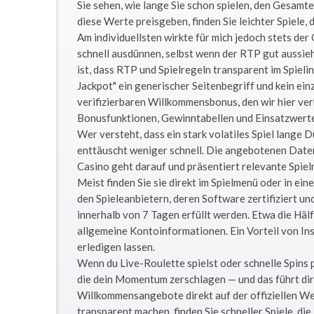
Sie sehen, wie lange Sie schon spielen, den Gesamte
diese Werte preisgeben, finden Sie leichter Spiele, d
Am individuellsten wirkte für mich jedoch stets der
schnell ausdünnen, selbst wenn der RTP gut aussie
ist, dass RTP und Spielregeln transparent im Spiel
Jackpot" ein generischer Seitenbegriff und kein einz
verifizierbaren Willkommensbonus, den wir hier ver
Bonusfunktionen, Gewinntabellen und Einsatzwert
Wer versteht, dass ein stark volatiles Spiel lange 
enttäuscht weniger schnell. Die angebotenen Daten
Casino geht darauf und präsentiert relevante Spie
Meist finden Sie sie direkt im Spielmenü oder in e
den Spieleanbietern, deren Software zertifiziert u
innerhalb von 7 Tagen erfüllt werden. Etwa die Häl
allgemeine Kontoinformationen. Ein Vorteil von Inst
erledigen lassen.
Wenn du Live-Roulette spielst oder schnelle Spins
die dein Momentum zerschlagen — und das führt direkt
Willkommensangebote direkt auf der offiziellen We
transparent machen, finden Sie schneller Spiele, die