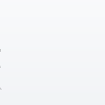
t
s
,