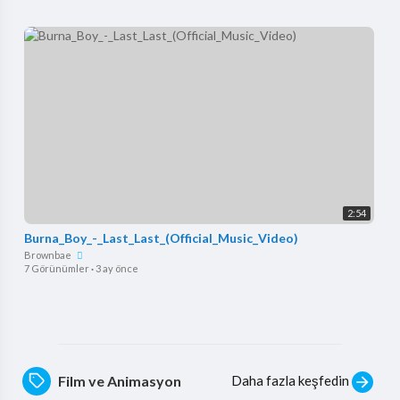
2:54
Burna_Boy_-_Last_Last_(Official_Music_Video)
Brownbae
7 Görünümler
·
3 ay önce
Daha fazla keşfedin
Film ve Animasyon