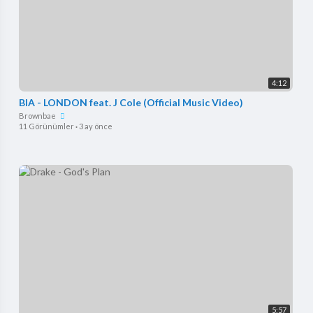
4:12
BIA - LONDON feat. J Cole (Official Music Video)
Brownbae
11 Görünümler
·
3 ay önce
5:57