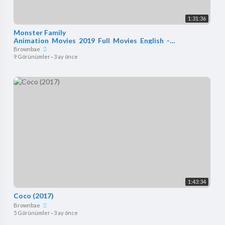
1:31:36
Monster Family
Animation_Movies_2019_Full_Movies_English_-
_Cartoon_Disney_Movies(720p)
Brownbae
9 Görünümler
·
3 ay önce
1:43:34
Coco (2017)
Brownbae
5 Görünümler
·
3 ay önce