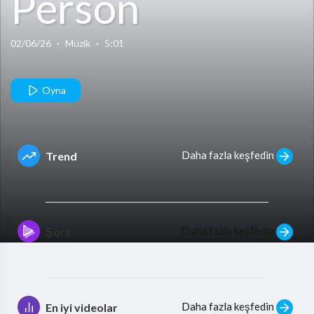
Person
Shooter ft. J.
02/06/26
·
Müzik
·
5:01
Cole
Oyna
Daha fazla keşfedin
Trend
Daha fazla keşfedin
Şort
Daha fazla keşfedin
En iyi videolar