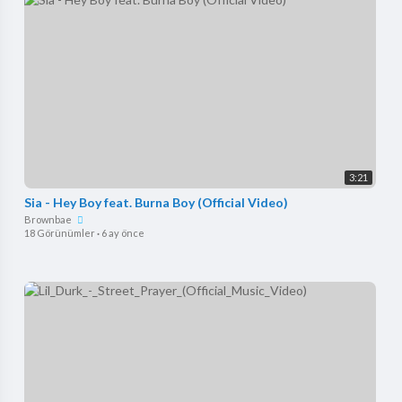
3:21
Sia - Hey Boy feat. Burna Boy (Official Video)
Brownbae
18 Görünümler
·
6 ay önce