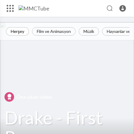
Herşey
Film ve Animasyon
Müzik
Hayvanlar ve H
Öne çıkan video
Drake - First