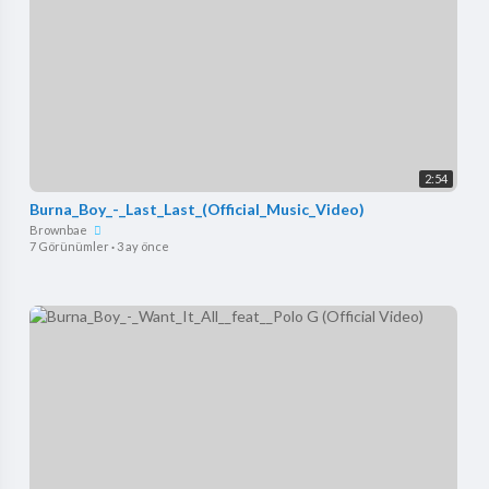
2:54
Burna_Boy_-_Last_Last_(Official_Music_Video)
Brownbae
7 Görünümler
·
3 ay önce