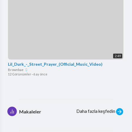
2:49
Lil_Durk_-_Street_Prayer_(Official_Music_Video)
Brownbae
12 Görünümler
·
6 ay önce
Daha fazla keşfedin
Makaleler