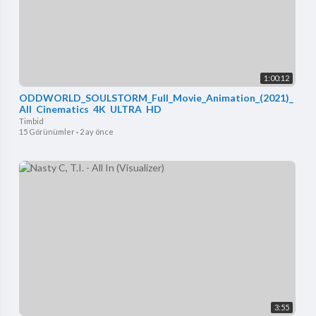
1:00:12
ODDWORLD_SOULSTORM_Full_Movie_Animation_(2021)_
All_Cinematics_4K_ULTRA_HD
Timbid
15 Görünümler
·
2 ay önce
3:55