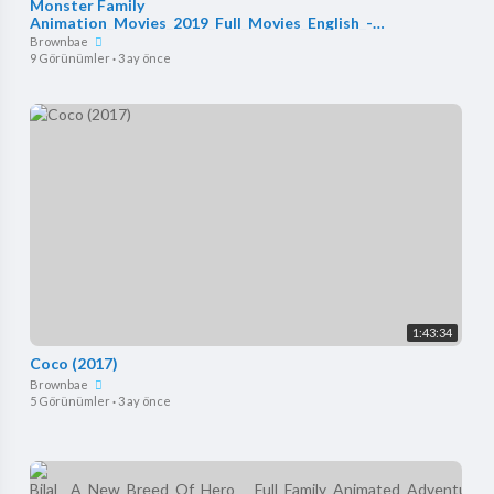
Monster Family
Animation_Movies_2019_Full_Movies_English_-
_Cartoon_Disney_Movies(720p)
Brownbae
9 Görünümler
·
3 ay önce
1:43:34
Coco (2017)
Brownbae
5 Görünümler
·
3 ay önce