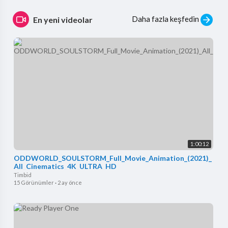
Daha fazla keşfedin
En yeni videolar
1:00:12
ODDWORLD_SOULSTORM_Full_Movie_Animation_(2021)_
All_Cinematics_4K_ULTRA_HD
Timbid
15 Görünümler
·
2 ay önce