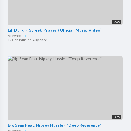
2:49
Lil_Durk_-_Street_Prayer_(Official_Music_Video)
Brownbae
12 Görünümler
·
6 ay önce
3:59
Big Sean Feat. Nipsey Hussle - "Deep Reverence"
Brownbae