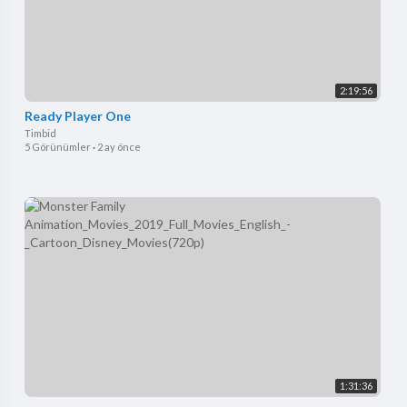
2:19:56
Ready Player One
Timbid
5 Görünümler
·
2 ay önce
1:31:36