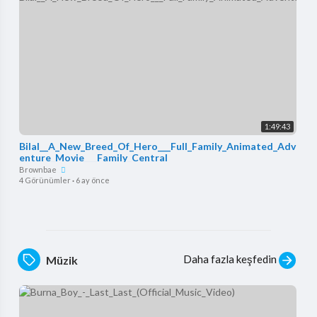
1:49:43
Bilal__A_New_Breed_Of_Hero___Full_Family_Animated_Adv
enture_Movie___Family_Central
Brownbae
4 Görünümler
·
6 ay önce
Daha fazla keşfedin
Müzik