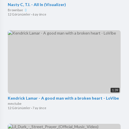
Nasty C, T.I. - All In (Visualizer)
Brownbae
12 Görünümler
·
6 ay önce
1:39
Kendrick Lamar - A good man with a broken heart - LoVibe
mmctube
12 Görünümler
·
7 ay önce