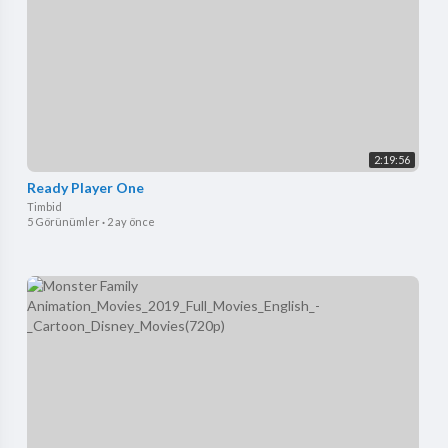
2:19:56
Ready Player One
Timbid
5 Görünümler
·
2 ay önce