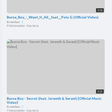
3:56
Burna_Boy_-_Want_It_All__feat__Polo G (Official Video)
Brownbae
9 Görünümler
·
3 ay önce
3:21
Burna Boy - Secret (feat. Jeremih & Serani) [Official Music
Video]
Brownbae
7 Görünümler
·
3 ay önce