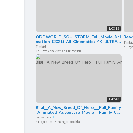
1:00:12
ODDWORLD_SOULSTORM_Full_Movie_Ani
Read
mation_(2021)_All_Cinematics_4K_ULTRA_
Timbi
HD
Timbid
5 Lượ
15 Lượt xem
·
2 tháng trước kia
1:49:43
Bilal__A_New_Breed_Of_Hero___Full_Family
_Animated_Adventure_Movie___Family_Cen
tral
Brownbae
4 Lượt xem
·
6 tháng trước kia