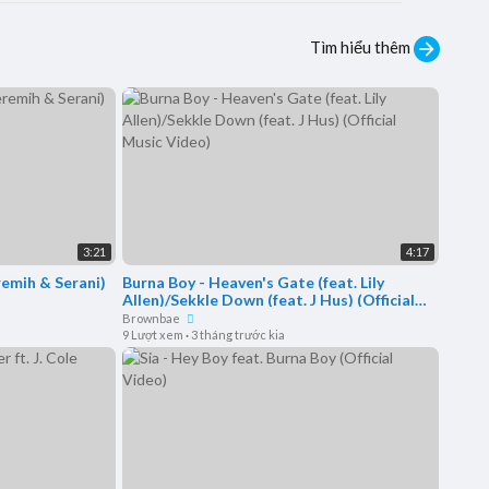
Tìm hiểu thêm
3:21
4:17
remih & Serani)
Burna Boy - Heaven's Gate (feat. Lily
Allen)/Sekkle Down (feat. J Hus) (Official
Music Video)
Brownbae
9 Lượt xem
·
3 tháng trước kia