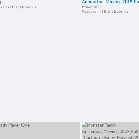
Animation_Movies_2019_Ful
d
sh_-_Cartoon_Disney_Movi
Brownbae
t xem
·
2 tháng trước kia
9 Lượt xem
·
3 tháng trước kia