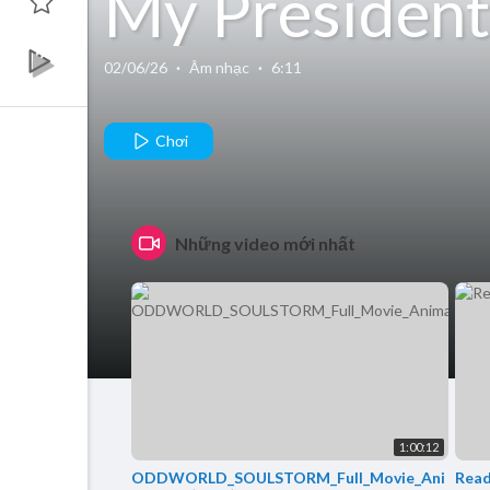
My President
ft Nas (Offici
02/06/26
·
Âm nhạc
·
6:11
Music Video)
Chơi
Những video mới nhất
1:00:12
ODDWORLD_SOULSTORM_Full_Movie_Ani
Read