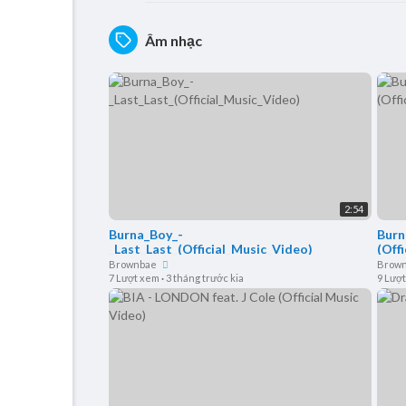
Âm nhạc
2:54
Burna_Boy_-
Burn
_Last_Last_(Official_Music_Video)
(Offi
Brownbae
Brow
7 Lượt xem
·
3 tháng trước kia
9 Lượ