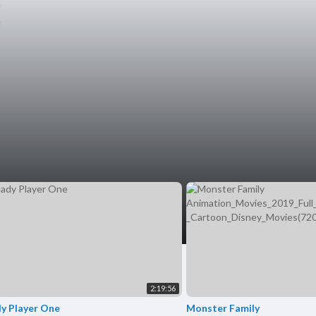
al
2:19:56
y Player One
Monster Family