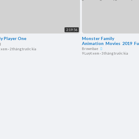
2:19:56
y Player One
Monster Family
Animation_Movies_2019_Ful
d
sh_-_Cartoon_Disney_Movi
Brownbae
t xem
·
2 tháng trước kia
9 Lượt xem
·
3 tháng trước kia