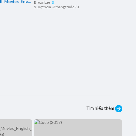
l_Movies_Engli
Brownbae
es(720p)
5 Lượt xem
·
3 tháng trước kia
Tìm hiểu thêm