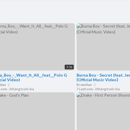
3:56
a_Boy_-_Want_It_All__feat__Polo G
Burna Boy - Secret (feat. Je
cial Video)
[Official Music Video]
nbae
Brownbae
t xem
·
3 tháng trước kia
7 Lượt xem
·
3 tháng trước kia