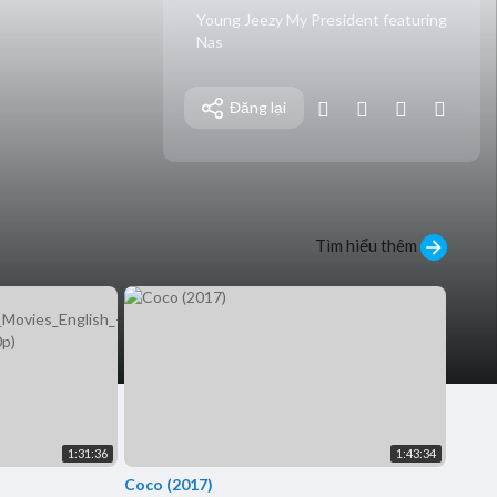
⁣Young Jeezy My President featuring
Nas
Đăng lại
Tìm hiểu thêm
1:31:36
1:43:34
Coco (2017)