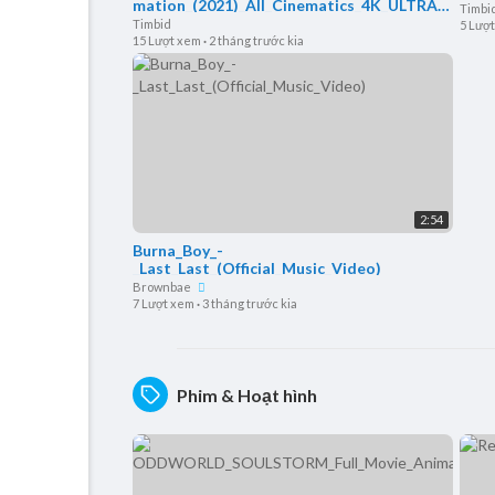
mation_(2021)_All_Cinematics_4K_ULTRA_
Timbi
HD
Timbid
5 Lượ
15 Lượt xem
·
2 tháng trước kia
2:54
Burna_Boy_-
_Last_Last_(Official_Music_Video)
Brownbae
7 Lượt xem
·
3 tháng trước kia
Phim & Hoạt hình