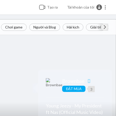
Tạo ra
Tài khoản của tôi
Chơi game
Người và Blog
Hài kịch
Giải trí
Ti
Brownbae
ĐẶT MUA
3
Young Jeezy - My President
ft Nas (Official Music Video)